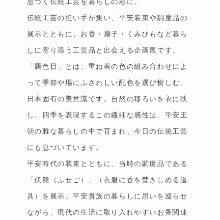
息づく伝統工芸を暮らしの彩に。
伝統工芸の担い手が集い、平安装束や調度品の
展示とともに、お香・扇子・くみひもなど暮ら
しに寄り添う工芸品と出会える企画展です。
「襲色目」とは、重ね着の色の組み合わせによ
って季節や場にふさわしい配色を選び愉しむ、
日本固有の美意識です。自然の移ろいを衣に映
し、四季を表現するこの繊細な感性は、平安王
朝の雅な暮らしの中で育まれ、今日の伝統工芸
にも息づいています。
平安時代の装束とともに、当時の調度品である
「伏籠（ふせご）」（衣服に香を焚きしめる道
具）を展示。平安貴族の暮らしに思いを巡らせ
ながら、現代の生活に取り入れやすいお香関連